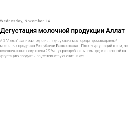
Wednesday, November 14
Дегустация молочной продукции Аллат
АО "Аллат" занимает одно из лидирующих мест среди производителей
молочных продуктов Республики Башкортостан. Плюсы дегустаций в том, что
потенциальные покупатели ????могут распробовать весь представленный на
дегустацию продукт и по достоинству оценить вкус.