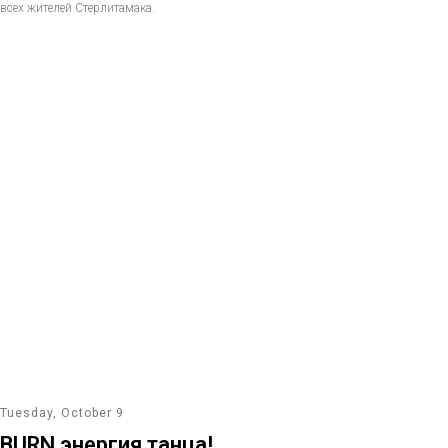
всех жителей Стерлитамака.
Tuesday, October 9
BURN энергия танца!