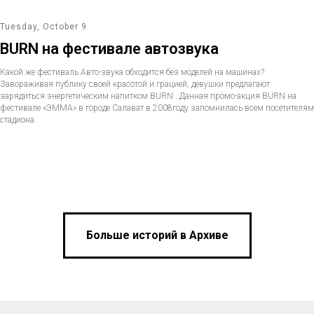
Tuesday, October 9
BURN на фестивале автозвука
Какой же фестиваль Авто-звука обходится без моделей на машинах?
Завораживая публику своей красотой и грацией, девушки предлагают
зарядиться энергетическим напитком BURN . Данная промо-акция BURN на
фестивале «ЭММА» в городе Салават в 2008году запомнилась всем посетителям
стадиона.
Больше историй в Архиве