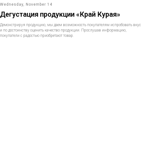
Wednesday, November 14
Дегустация продукции «Край Курая»
Демонстрируя продукцию, мы даем возможность покупателям испробовать вкус
и по достоинству оценить качество продукции. Прослушав информацию,
покупатели с радостью приобретают товар.