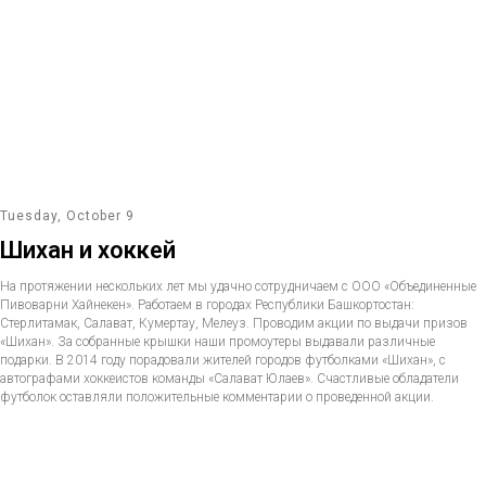
Tuesday, October 9
Шихан и хоккей
На протяжении нескольких лет мы удачно сотрудничаем с ООО «Объединенные
Пивоварни Хайнекен». Работаем в городах Республики Башкортостан:
Стерлитамак, Салават, Кумертау, Мелеуз. Проводим акции по выдачи призов
«Шихан». За собранные крышки наши промоутеры выдавали различные
подарки. В 2014 году порадовали жителей городов футболками «Шихан», с
автографами хоккеистов команды «Салават Юлаев». Счастливые обладатели
футболок оставляли положительные комментарии о проведенной акции.