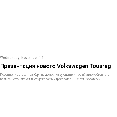
Wednesday, November 14
Презентация нового Volkswagen Touаreg
Посетители автоцентра Керг по достоинству оценили новый автомобиль, его
возможности впечатляют даже самых требовательных пользователей.