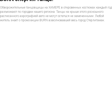
Обворожительные танцовщицы на ХАМЕРЕ в откровенных костюмах каждый год
разъезжают по городам нашего региона. Танцы на крыше этого роскошного
расписанного аэрографией авто не могут остаться не замеченными. Любой
житель знает о промо-акции BURN взволновавшей весь город Стерлитамак.